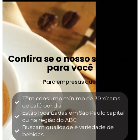
Confira se o nosso serviço é
para você
Para empresas que:
Têm consumo mínimo de 30 xícaras
de café por dia;
Estão localizadas em São Paulo capital
ou na região do ABC;
Buscam qualidade e variedade de
bebidas.